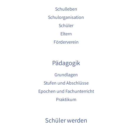
1 Jahr
Schulleben
Schulorganisation
YouTube
Schüler
Name:
Eltern
YouTube
Förderverein
Anbieter:
YouTube
Pädagogik
Zweck:
YouTube dienen der Erfassung von
Grundlagen
Benutzerinteraktionen mit eingebetteten
Stufen und Abschlüsse
Videos sowie der Bereitstellung von
Analysen zur Verbesserung der Videoqualität
Epochen und Fachunterricht
und Benutzererfahrung.
Praktikum
Cookie Laufzeit:
6 Monate
Schüler werden