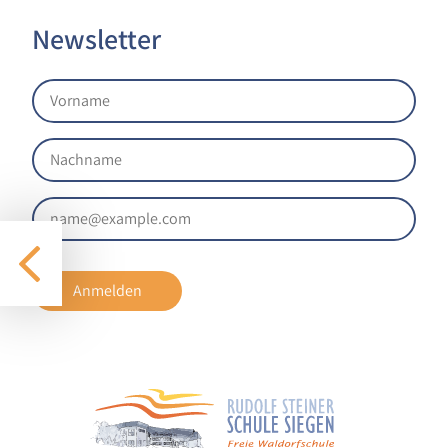
1 Jahr
Newsletter
STATISTIK
Statistik Cookies erfassen Informationen anonym.
Diese Informationen helfen uns zu verstehen, wie
unsere Besucher unsere Website nutzen.
Google Analytics
Name:
google_analytics
Anmelden
Anbieter:
Google LLC
Zweck:
Sammelt anonymisierte Daten für die
Website-Analyse und kontinuierliche
Verbesserung der Benutzererfahrung.