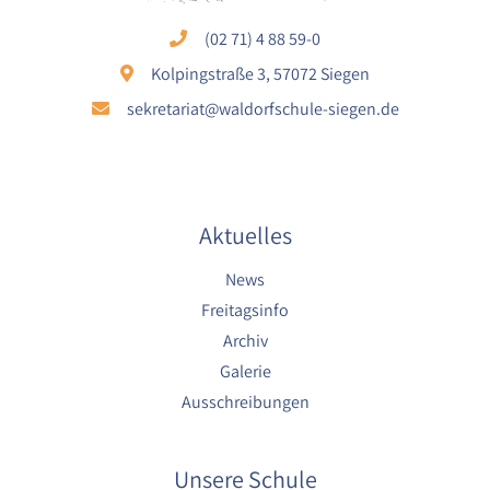
Cookie Laufzeit:
(02 71) 4 88 59-0
1 Jahr
Kolpingstraße 3, 57072 Siegen
sekretariat@waldorfschule-siegen.de
EXTERNE MEDIEN
Um Inhalte von externen Plattformen anzeigen zu
können, werden von diesen externen Medien
Cookies gesetzt.
Aktuelles
Nextcloud Kalender
News
Name:
Freitagsinfo
nextcloud
Archiv
Galerie
Zweck:
Dieser Cookie speichert die ausgewählten
Ausschreibungen
Einverständnis-Optionen des Benutzers für
das Laden des Nextcloud-Kalenders
Unsere Schule
Cookie Laufzeit: