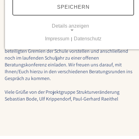
an der Schule, insbesondere zwischen Schüler:innen (SV),
SPEICHERN
Eltern (EV) und Lehrer:innen (Kollegium) fördern und die
Mitwirkung der Schulgemeinschaft stärken. Unsere Idee einer
Schulgemeinschaftskonferenz und eines Lehrer-Schüler-
Details anzeigen
Eltern-Rats finden Sie verlinkt hier.
SGK und LeSER E10
Impressum
Datenschutz
|
In den nächsten Wochen werden wir den Entwurf zunächst den
NOTWENDIGE COOKIES
beteiligten Gremien der Schule vorstellen und anschließend
Notwendige Cookies ermöglichen grundlegende
noch im laufenden Schuljahr zu einer offenen
Funktionen und sind für die einwandfreie Funktion
Beratungskonferenz einladen. Wir freuen uns darauf, mit
der Website erforderlich.
Ihnen/Euch hierzu in den verschiedenen Beratungsrunden ins
Gespräch zu kommen.
Einverständnis-Cookie
Viele Grüße von der Projektgruppe Strukturveränderung
Name:
Sebastian Bode, Ulf Krippendorf, Paul-Gerhard Raeithel
cookie_consent
Zweck:
Dieser Cookie speichert die ausgewählten
Einverständnis-Optionen des Benutzers
Cookie Laufzeit: