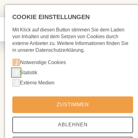
COOKIE EINSTELLUNGEN
Mit Klick auf diesen Button stimmen Sie dem Laden
von Inhalten und dem Setzen von Cookies durch
externe Anbieter zu. Weitere Informationen finden Sie
in unserer Datenschutzerklärung.
Notwendige Cookies
Statistik
06.04.2023
Schulgemeinschaftskonferenz &
Externe Medien
LeSER
ZUSTIMMEN
Zur Vervollständigung der Strukturreform möchten wir unseren
hauptamtlichen Vorstand durch Beratungs- und
ABLEHNEN
Mitwirkungsgremien ergänzen. Diese sollen die bessere
Verständigung zwischen den Personengruppen und Gremien