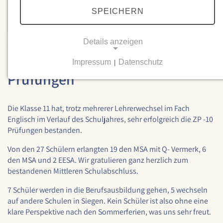
SPEICHERN
Details anzeigen
02.07.2025
Sehr erfolgreiche ZP 10 -
Impressum
Datenschutz
|
NOTWENDIGE COOKIES
Prüfungen
Notwendige Cookies ermöglichen grundlegende
Funktionen und sind für die einwandfreie Funktion
der Website erforderlich.
Die Klasse 11 hat, trotz mehrerer Lehrerwechsel im Fach
Englisch im Verlauf des Schuljahres, sehr erfolgreich die ZP -10
Prüfungen bestanden.
Einverständnis-Cookie
Von den 27 Schülern erlangten 19 den MSA mit Q- Vermerk, 6
Name:
den MSA und 2 EESA. Wir gratulieren ganz herzlich zum
cookie_consent
bestandenen Mittleren Schulabschluss.
Zweck:
7 Schüler werden in die Berufsausbildung gehen, 5 wechseln
Dieser Cookie speichert die ausgewählten
Einverständnis-Optionen des Benutzers
auf andere Schulen in Siegen. Kein Schüler ist also ohne eine
klare Perspektive nach den Sommerferien, was uns sehr freut.
Cookie Laufzeit: