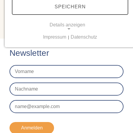
Bereiche technisch optimal funktionieren. Sobald das
SPEICHERN
behoben ist, informieren wir Sie sofort über die Freitagsinfo
und Sie können die Bescheinigungen bekommen.
Details anzeigen
Impressum
Datenschutz
|
NOTWENDIGE COOKIES
Notwendige Cookies ermöglichen grundlegende
Newsletter
Funktionen und sind für die einwandfreie Funktion
der Website erforderlich.
Einverständnis-Cookie
Name:
cookie_consent
Zweck:
Dieser Cookie speichert die ausgewählten
Einverständnis-Optionen des Benutzers
Anmelden
Cookie Laufzeit: