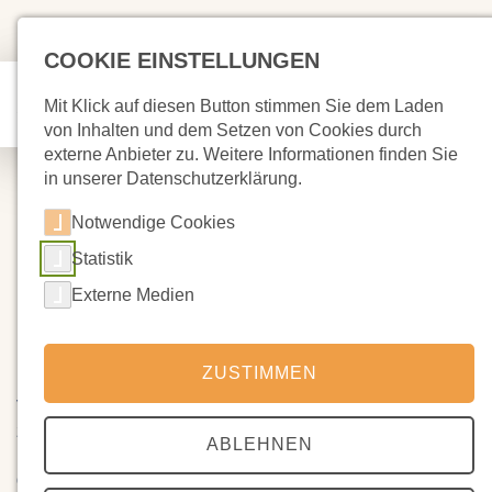
COOKIE EINSTELLUNGEN
Mit Klick auf diesen Button stimmen Sie dem Laden
von Inhalten und dem Setzen von Cookies durch
externe Anbieter zu. Weitere Informationen finden Sie
in unserer Datenschutzerklärung.
Notwendige Cookies
Statistik
11.03.2025
Spenden- und
Externe Medien
Schulgeldbescheinigungen
ZUSTIMMEN
Vereinzelt kommen jetzt schon Anfragen an die Verwaltung
zu Spenden - und Schulgeldbescheinigungen. Diese
ABLEHNEN
können gerade noch nicht ausgegeben werden, weil nach
der Systemumstellung in der Verwaltung noch nicht alle