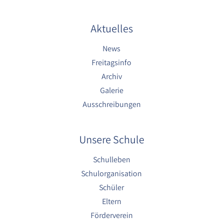
Cookie Laufzeit:
1 Jahr
Aktuelles
News
EXTERNE MEDIEN
Freitagsinfo
Um Inhalte von externen Plattformen anzeigen zu
Archiv
können, werden von diesen externen Medien
Galerie
Cookies gesetzt.
Ausschreibungen
Nextcloud Kalender
Unsere Schule
Name:
nextcloud
Schulleben
Zweck:
Schulorganisation
Dieser Cookie speichert die ausgewählten
Schüler
Einverständnis-Optionen des Benutzers für
das Laden des Nextcloud-Kalenders
Eltern
Förderverein
Cookie Laufzeit: