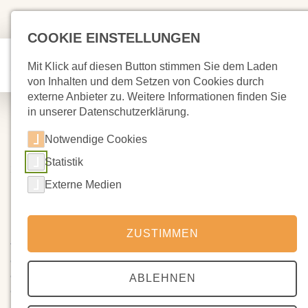
COOKIE EINSTELLUNGEN
Mit Klick auf diesen Button stimmen Sie dem Laden
von Inhalten und dem Setzen von Cookies durch
externe Anbieter zu. Weitere Informationen finden Sie
in unserer Datenschutzerklärung.
Notwendige Cookies
Statistik
28.05.2025
Umfrage zur Achtklassarbeit
Externe Medien
Hallo liebe Schulgemeinschaft,
ZUSTIMMEN
für meine Achtklassarbeit mit dem Thema ,,Architekturmodell
eines neuzeitlichen, ökologischen Mehrfamilienhauses in
einem alten Fabrikgebäude in Siegen’’ führe ich eine Umfrage
ABLEHNEN
durch.
Ich würde mich freuen, wenn viele von euch, Eltern und Kinder,