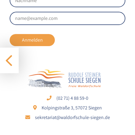
1 Jahr
STATISTIK
Statistik Cookies erfassen Informationen anonym.
Anmelden
Diese Informationen helfen uns zu verstehen, wie
unsere Besucher unsere Website nutzen.
Google Analytics
Name:
google_analytics
Anbieter:
(02 71) 4 88 59-0
Google LLC
Kolpingstraße 3, 57072 Siegen
Zweck:
sekretariat@waldorfschule-siegen.de
Sammelt anonymisierte Daten für die
Website-Analyse und kontinuierliche
Verbesserung der Benutzererfahrung.