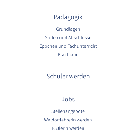
1 Jahr
Pädagogik
YouTube
Grundlagen
Name:
Stufen und Abschlüsse
YouTube
Epochen und Fachunterricht
Anbieter:
Praktikum
YouTube
Zweck:
YouTube dienen der Erfassung von
Schüler werden
Benutzerinteraktionen mit eingebetteten
Videos sowie der Bereitstellung von
Analysen zur Verbesserung der Videoqualität
und Benutzererfahrung.
Jobs
Cookie Laufzeit:
Stellenangebote
6 Monate
WaldorflehrerIn werden
FSJlerin werden