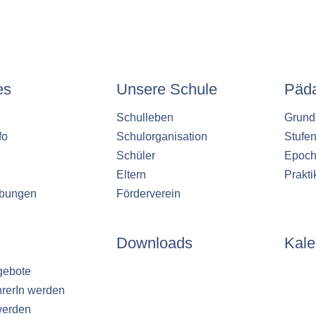
es
Unsere Schule
Päd
Schulleben
Grund
fo
Schulorganisation
Stufe
Schüler
Epoch
Eltern
Prakt
ibungen
Förderverein
Downloads
Kale
gebote
hrerIn werden
werden