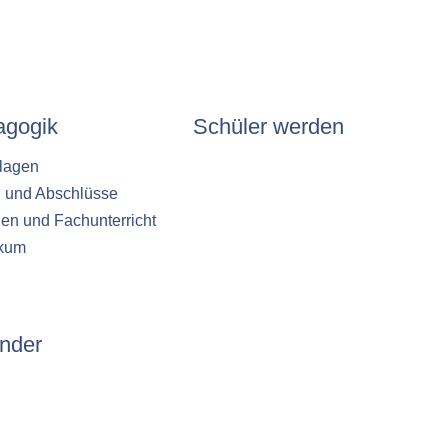
agogik
Schüler werden
lagen
n und Abschlüsse
en und Fachunterricht
ikum
nder