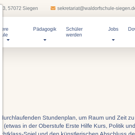
e 3, 57072 Siegen
sekretariat@waldorfschule-siegen.d
sere
Pädagogik
Schüler
Jobs
Do
hule
werden
 durchlaufenden Stundenplan, um Raum und Zeit zu s
(etwas in der Oberstufe Erste Hilfe Kurs, Politik un
chtklass-Spiel und den künstlerischen Abschluss de