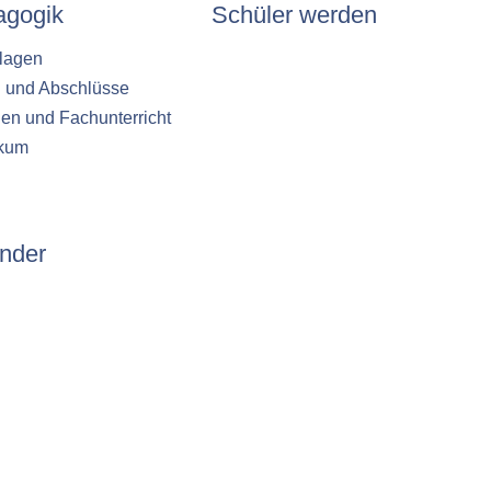
agogik
Schüler werden
lagen
n und Abschlüsse
en und Fachunterricht
ikum
nder