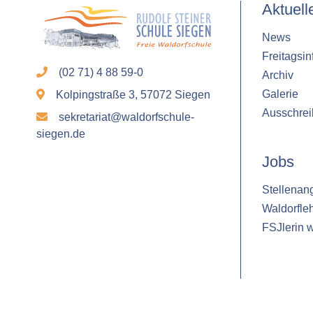
Aktuell
Laufzeit:
1 Jahr
News
Freitagsin
(02 71) 4 88 59-0
Archiv
STATISTIK
Galerie
Kolpingstraße 3, 57072 Siegen
Statistik Cookies erfassen Informationen
Ausschre
sekretariat@waldorfschule-
anonym. Diese Informationen helfen uns
siegen.de
zu verstehen, wie unsere Besucher
Jobs
unsere Website nutzen.
Stellenan
Google Analytics
Waldorfle
Name:
FSJlerin 
google_analytics
Anbieter:
Google LLC
Zweck: