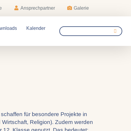
e
Ansprechpartner
Galerie
wnloads
Kalender
chaffen für besondere Projekte in
d Wirtschaft, Religion). Zudem werden
r 12. Klasse genutzt. Das bedeutet: