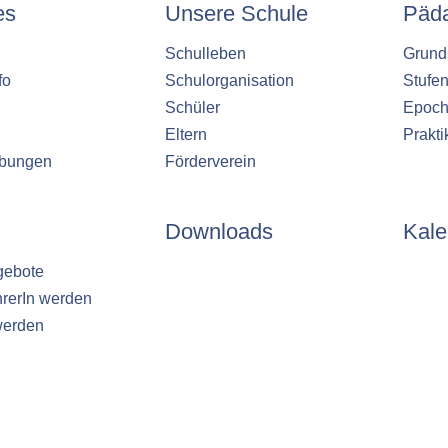
es
Unsere Schule
Päd
Schulleben
Grund
fo
Schulorganisation
Stufe
Schüler
Epoch
Eltern
Prakt
ibungen
Förderverein
Downloads
Kale
gebote
hrerIn werden
werden