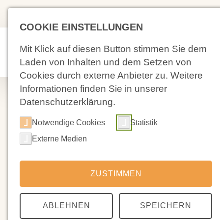
(02 71) 4 88 59-0
Kolpingstraß
COOKIE EINSTELLUNGEN
Aktuelles
Un
Mit Klick auf diesen Button stimmen Sie dem
Sc
Laden von Inhalten und dem Setzen von
Cookies durch externe Anbieter zu. Weitere
Informationen finden Sie in unserer
Datenschutzerklärung.
Notwendige Cookies
Statistik
15.02.2024
Externe Medien
Vollepoche 2
ZUSTIMMEN
Zweimal im Jahr unterbrechen wir den
den Klassen bzw. für bestimmte Fächer 
ABLEHNEN
SPEICHERN
diese jeweils 4 Wochen auch für das A