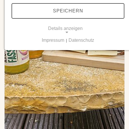
SPEICHERN
Details anzeigen
Impressum
Datenschutz
|
NOTWENDIGE COOKIES
Notwendige Cookies ermöglichen grundlegende
Funktionen und sind für die einwandfreie Funktion
der Website erforderlich.
Einverständnis-Cookie
Name:
cookie_consent
Zweck:
Dieser Cookie speichert die ausgewählten
Einverständnis-Optionen des Benutzers