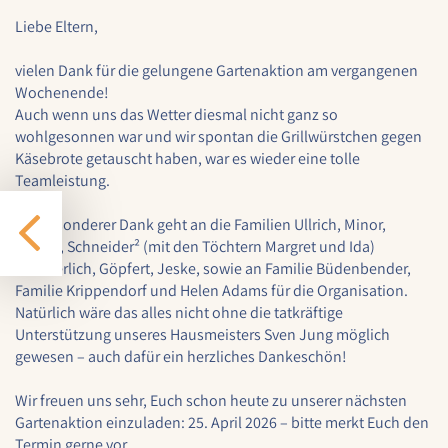
Liebe Eltern,
Cookie Laufzeit:
1 Jahr
vielen Dank für die gelungene Gartenaktion am vergangenen
Wochenende!
Auch wenn uns das Wetter diesmal nicht ganz so
wohlgesonnen war und wir spontan die Grillwürstchen gegen
EXTERNE MEDIEN
Käsebrote getauscht haben, war es wieder eine tolle
Um Inhalte von externen Plattformen anzeigen zu
Teamleistung.
können, werden von diesen externen Medien
Cookies gesetzt.
Ein besonderer Dank geht an die Familien Ullrich, Minor,
Höfner, Schneider² (mit den Töchtern Margret und Ida)
Nextcloud Kalender
Wunderlich, Göpfert, Jeske, sowie an Familie Büdenbender,
Familie Krippendorf und Helen Adams für die Organisation.
Name:
Natürlich wäre das alles nicht ohne die tatkräftige
nextcloud
Unterstützung unseres Hausmeisters Sven Jung möglich
Zweck:
gewesen – auch dafür ein herzliches Dankeschön!
Dieser Cookie speichert die ausgewählten
Einverständnis-Optionen des Benutzers für
Wir freuen uns sehr, Euch schon heute zu unserer nächsten
das Laden des Nextcloud-Kalenders
Gartenaktion einzuladen: 25. April 2026 – bitte merkt Euch den
Termin gerne vor.
Cookie Laufzeit: