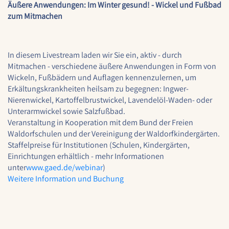
Äußere Anwendungen: Im Winter gesund! - Wickel und Fußbad
1 Jahr
zum Mitmachen
STATISTIK
In diesem Livestream laden wir Sie ein, aktiv - durch
Statistik Cookies erfassen Informationen anonym.
Mitmachen - verschiedene äußere Anwendungen in Form von
Diese Informationen helfen uns zu verstehen, wie
Wickeln, Fußbädern und Auflagen kennenzulernen, um
unsere Besucher unsere Website nutzen.
Erkältungskrankheiten heilsam zu begegnen: Ingwer-
Nierenwickel, Kartoffelbrustwickel, Lavendelöl-Waden- oder
Google Analytics
Unterarmwickel sowie Salzfußbad.
Veranstaltung in Kooperation mit dem Bund der Freien
Name:
Waldorfschulen und der Vereinigung der Waldorfkindergärten.
google_analytics
Staffelpreise für Institutionen (Schulen, Kindergärten,
Einrichtungen erhältlich - mehr Informationen
Anbieter:
unter
www.gaed.de/webinar
)
Google LLC
Weitere Information und Buchung
Zweck:
Sammelt anonymisierte Daten für die
Website-Analyse und kontinuierliche
Verbesserung der Benutzererfahrung.