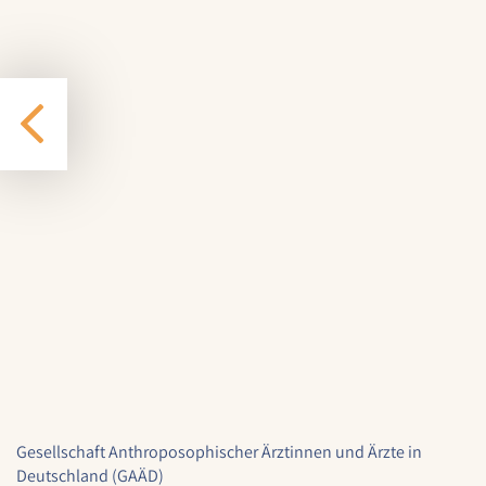
1 Jahr
YouTube
Name:
YouTube
Anbieter:
YouTube
Zweck:
YouTube dienen der Erfassung von
Benutzerinteraktionen mit eingebetteten
Videos sowie der Bereitstellung von
Analysen zur Verbesserung der Videoqualität
und Benutzererfahrung.
Cookie Laufzeit:
6 Monate
Gesellschaft Anthroposophischer Ärztinnen und Ärzte in
Deutschland (GAÄD)