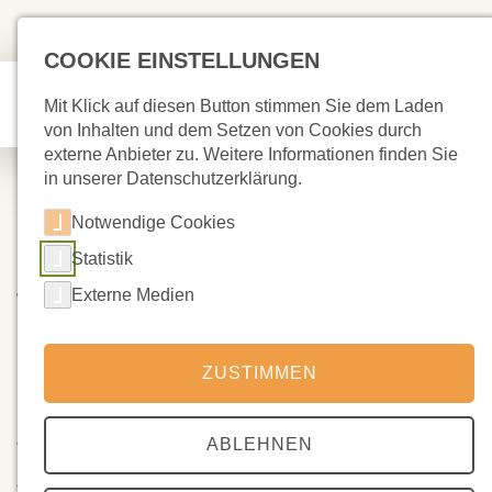
COOKIE EINSTELLUNGEN
Mit Klick auf diesen Button stimmen Sie dem Laden
von Inhalten und dem Setzen von Cookies durch
externe Anbieter zu. Weitere Informationen finden Sie
in unserer Datenschutzerklärung.
Notwendige Cookies
Statistik
21.10.2022
Vorblick: Weitere Livestreams
Externe Medien
der GAÄD
ZUSTIMMEN
Mittwoch, 09. November 2022 | 19:30 bis 21:00 Uhr | Livestream
ABLEHNEN
Wenn Organe erkalten: Von Sinusitis bis Pneumonie
Wie stärken wir die oberen und unteren Luftwege nachhaltig?