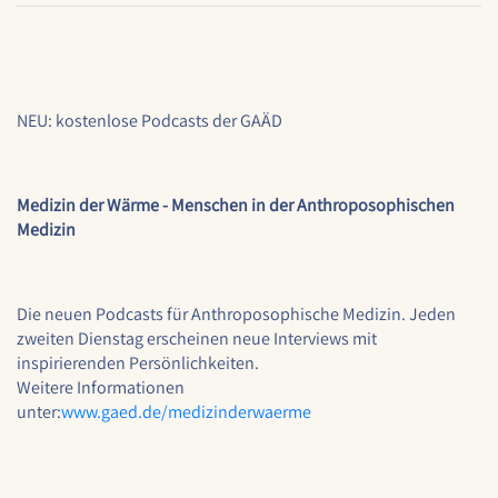
Cookie Laufzeit:
1 Jahr
NEU: kostenlose Podcasts der GAÄD
EXTERNE MEDIEN
Um Inhalte von externen Plattformen anzeigen zu
können, werden von diesen externen Medien
Medizin der Wärme - Menschen in der Anthroposophischen
Cookies gesetzt.
Medizin
Nextcloud Kalender
Name:
Die neuen Podcasts für Anthroposophische Medizin. Jeden
nextcloud
zweiten Dienstag erscheinen neue Interviews mit
inspirierenden Persönlichkeiten.
Zweck:
Weitere Informationen
Dieser Cookie speichert die ausgewählten
unter:
www.gaed.de/medizinderwaerme
Einverständnis-Optionen des Benutzers für
das Laden des Nextcloud-Kalenders
Cookie Laufzeit: