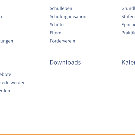
Schulleben
Grund
o
Schulorganisation
Stufen
Schüler
Epoche
Eltern
Prakt
bungen
Förderverein
Downloads
Kale
ebote
rerIn werden
erden