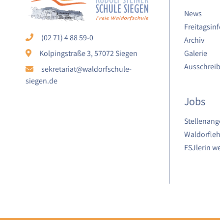
Laufzeit:
News
1 Jahr
Freitagsinf
(02 71) 4 88 59-0
Archiv
Galerie
Kolpingstraße 3, 57072 Siegen
STATISTIK
Ausschrei
sekretariat@waldorfschule-
Statistik Cookies erfassen Informationen
siegen.de
anonym. Diese Informationen helfen uns
Jobs
zu verstehen, wie unsere Besucher
unsere Website nutzen.
Stellenang
Waldorfleh
Google Analytics
FSJlerin w
Name:
google_analytics
Anbieter:
Google LLC
Zweck: