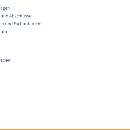
lagen
 und Abschlüsse
n und Fachunterricht
ikum
nder