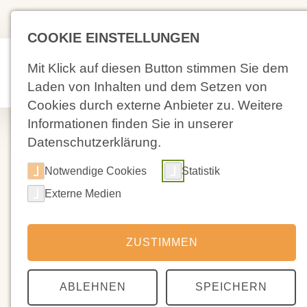
(02 71) 4 88 59-0
Kolpingstra
COOKIE EINSTELLUNGEN
Mit Klick auf diesen Button stimmen Sie dem
Aktuelles
Laden von Inhalten und dem Setzen von
Cookies durch externe Anbieter zu. Weitere
Informationen finden Sie in unserer
Datenschutzerklärung.
Notwendige Cookies
Statistik
17.01.2023
Externe Medien
Vortrag Rubik
ZUSTIMMEN
Der für den 21.1. geplante Vortrag Rubikon
feststeht.
ABLEHNEN
SPEICHERN