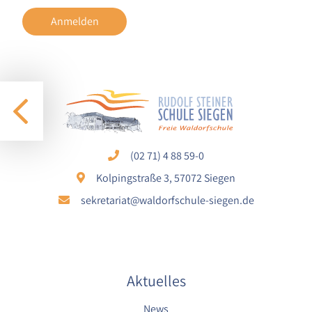
1 Jahr
Anmelden
STATISTIK
Statistik Cookies erfassen Informationen anonym.
Diese Informationen helfen uns zu verstehen, wie
unsere Besucher unsere Website nutzen.
Google Analytics
(02 71) 4 88 59-0
Name:
Kolpingstraße 3, 57072 Siegen
google_analytics
sekretariat@waldorfschule-siegen.de
Anbieter:
Google LLC
Zweck:
Sammelt anonymisierte Daten für die
Aktuelles
Website-Analyse und kontinuierliche
Verbesserung der Benutzererfahrung.
News