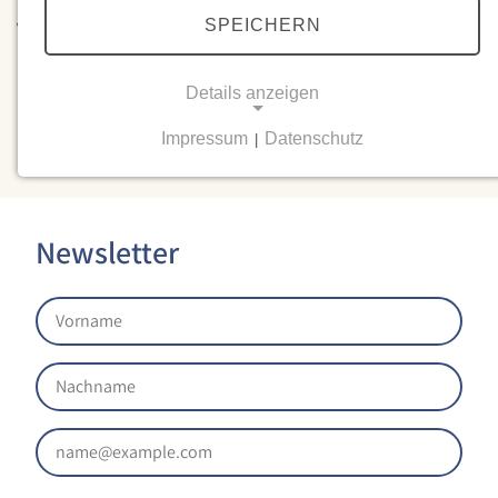
Bedienung der Strecken im Verkehrsgebiet unmöglich.
Der
SPEICHERN
Verkehr wurde zunächst eingestellt.
Details anzeigen
Impressum
Datenschutz
|
NOTWENDIGE COOKIES
Notwendige Cookies ermöglichen grundlegende
Funktionen und sind für die einwandfreie Funktion
der Website erforderlich.
Newsletter
Einverständnis-Cookie
Name:
cookie_consent
Zweck:
Dieser Cookie speichert die ausgewählten
Einverständnis-Optionen des Benutzers
Cookie Laufzeit: