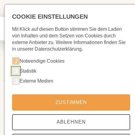
COOKIE EINSTELLUNGEN
Mit Klick auf diesen Button stimmen Sie dem Laden
von Inhalten und dem Setzen von Cookies durch
externe Anbieter zu. Weitere Informationen finden Sie
in unserer Datenschutzerklärung.
Notwendige Cookies
Statistik
19.12.2022
VWS-Update: Der Verkehr wurde
Externe Medien
zunächst eingestellt
ZUSTIMMEN
Die Seite der VWS ist überlastet, kaum ein Aufrufen möglich
ABLEHNEN
Letztes Update 7:30 Uhr
Anhaltender Regen und Glatteisbildung machen eine sichere