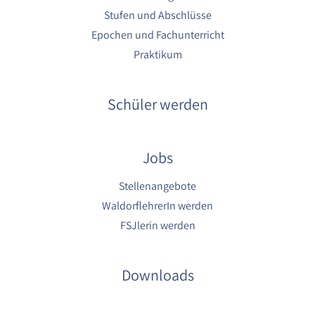
1 Jahr
Stufen und Abschlüsse
Epochen und Fachunterricht
YouTube
Praktikum
Name:
YouTube
Schüler werden
Anbieter:
YouTube
Jobs
Zweck:
YouTube dienen der Erfassung von
Benutzerinteraktionen mit eingebetteten
Stellenangebote
Videos sowie der Bereitstellung von
WaldorflehrerIn werden
Analysen zur Verbesserung der Videoqualität
FSJlerin werden
und Benutzererfahrung.
Cookie Laufzeit:
6 Monate
Downloads