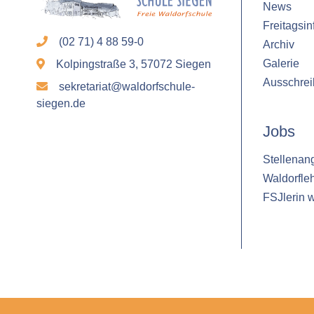
News
Laufzeit:
Freitagsin
1 Jahr
(02 71) 4 88 59-0
Archiv
Galerie
Kolpingstraße 3, 57072 Siegen
Ausschre
STATISTIK
sekretariat@waldorfschule-
siegen.de
Statistik Cookies erfassen Informationen
anonym. Diese Informationen helfen uns
Jobs
zu verstehen, wie unsere Besucher
Stellenan
unsere Website nutzen.
Waldorfle
FSJlerin 
Google Analytics
Name:
google_analytics
Anbieter:
Google LLC
Zweck: