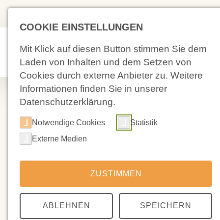
(02 71) 4 88 59-0
Kolpingstraß
COOKIE EINSTELLUNGEN
Aktuelles
Un
Mit Klick auf diesen Button stimmen Sie dem
Sc
Laden von Inhalten und dem Setzen von
Cookies durch externe Anbieter zu. Weitere
Informationen finden Sie in unserer
Datenschutzerklärung.
Notwendige Cookies
Statistik
14.11.2024
Externe Medien
Waffelverkau
ZUSTIMMEN
Beim Elternseminar am Samstag wird d
Waffeln vor und freuen uns über zahlr
ABLEHNEN
SPEICHERN
Gute. Also bitte Geld dabei haben!