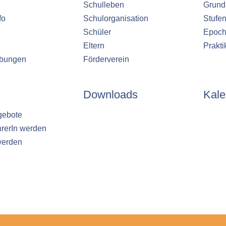
Schulleben
Grund
fo
Schulorganisation
Stufe
Schüler
Epoch
Eltern
Prakt
ibungen
Förderverein
Downloads
Kale
gebote
hrerIn werden
werden