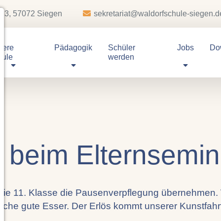
e 3, 57072 Siegen
sekretariat@waldorfschule-siegen.d
sere
Pädagogik
Schüler
Jobs
Do
hule
werden
f beim Elternsemin
ie 11. Klasse die Pausenverpflegung übernehmen. 
eiche gute Esser. Der Erlös kommt unserer Kunstfahr