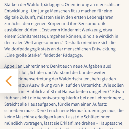
Stärken der Waldorfpädagogik: Orientierung an menschlicher
Cookie Laufzeit:
Entwicklung Um junge Menschen fit zu machen für eine
1 Jahr
digitale Zukunft, müssten sie in den ersten Lebensjahren
zunächst den eigenen Körper und ihre Sensomotorik
ausbilden dürfen. „Erst wenn Kinder mit Werkzeug, etwa
EXTERNE MEDIEN
einem Schnitzmesser, umgehen können, sind sie wirklich in
der realen Welt angekommen.“ Deshalb orientiere sich die
Um Inhalte von externen Plattformen anzeigen zu
Waldorfpädagogik stets an der menschlichen Entwicklung.
können, werden von diesen externen Medien
„Eine große Stärke“, findet der Pädagoge.
Cookies gesetzt.
Appell an Lehrer:innen: Denkt euch neue Aufgaben aus!
Nextcloud Kalender
Jannes Llull, Schüler und Vorstand der bundesweiten
Schüler:innenvertretung der Waldorfschulen, befragte den
Name:
Experten zur Auswirkung von KI auf den Unterricht: „Wie sollen
nextcloud
Schulen im Hinblick auf KI mit Hausarbeiten umgehen?“ Edwin
Hübner sieht die Verantwortung hierfür bei den Lehrer:innen: „
Zweck:
Dieser Cookie speichert die ausgewählten
Streicht alle Hausaufgaben, für die man einen Aufsatz
Einverständnis-Optionen des Benutzers für
schreiben muss. Denkt euch neue Herausforderungen aus, die
das Laden des Nextcloud-Kalenders
keine Maschine erledigen kann. Lasst die Schüler:innen
mündlich vortragen, lasst sie Erklärfilme drehen – Hauptsache,
Cookie Laufzeit: