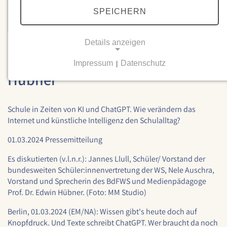
SPEICHERN
Details anzeigen
07.03.2024
Waldorf diskutiert ... mit Edwin
Impressum
Datenschutz
|
NOTWENDIGE COOKIES
Hübner
Notwendige Cookies ermöglichen grundlegende
Funktionen und sind für die einwandfreie Funktion
Schule in Zeiten von KI und ChatGPT. Wie verändern das
der Website erforderlich.
Internet und künstliche Intelligenz den Schulalltag?
Einverständnis-Cookie
01.03.2024 Pressemitteilung
Name:
Es diskutierten (v.l.n.r.): Jannes Llull, Schüler/ Vorstand der
cookie_consent
bundesweiten Schüler:innenvertretung der WS, Nele Auschra,
Vorstand und Sprecherin des BdFWS und Medienpädagoge
Zweck:
Prof. Dr. Edwin Hübner. (Foto: MM Studio)
Dieser Cookie speichert die ausgewählten
Einverständnis-Optionen des Benutzers
Berlin, 01.03.2024 (EM/NA): Wissen gibt's heute doch auf
Knopfdruck. Und Texte schreibt ChatGPT. Wer braucht da noch
Cookie Laufzeit: