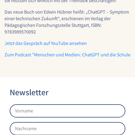
sie müssen sich wirklich mit der Thematik beschäftigen!“
1 Jahr
Das neue Buch von Edwin Hübner heißt: „ChatGPT – Symptom
einer technischen Zukunft“, erschienen im Verlag der
YouTube
Pädagogischen Forschungsstelle Stuttgart, ISBN:
9783989570092
Name:
YouTube
Jetzt das Gespräch auf YouTube ansehen
Anbieter:
Zum Podcast "Menschen und Medien: ChatGPT und die Schule
YouTube
Zweck:
YouTube dienen der Erfassung von
Benutzerinteraktionen mit eingebetteten
Videos sowie der Bereitstellung von
Newsletter
Analysen zur Verbesserung der Videoqualität
und Benutzererfahrung.
Cookie Laufzeit:
6 Monate