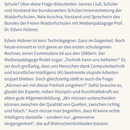
1 Jahr
Schule? Über diese Frage diskutierten Jannes Llull, Schüler
und Vorstand der bundesweiten Schüler:innenvertretung der
Waldorfschulen, Nele Auschra, Vorstand und Sprecherin des
Bundes der Freien Waldorfschulen mit Medienpädagoge Prof.
STATISTIK
Dr. Edwin Hübner.
Statistik Cookies erfassen Informationen anonym.
Edwin Hübner ist kein Technikgegner. Ganz im Gegenteil. Noch
Diese Informationen helfen uns zu verstehen, wie
heute erinnert er sich gerne an den ersten schuleigenen
unsere Besucher unsere Website nutzen.
Rechner, einen Commodore 64 aus den 1980ern. Der
Medienpädagoge findet sogar: „Technik kann uns befreien!“ Es
Google Analytics
sei doch großartig, dass uns Menschen dank Computertechnik
und künstlicher Intelligenz (KI) bestimmte stupide Arbeiten
Name:
erspart blieben. Doch gleichzeitig stellt er auch die Frage:
google_analytics
„Können wir mit dieser Freiheit umgehen?“ Dafür brauche es,
Anbieter:
glaubt der Experte, neben Disziplin und Durchhaltekraft vor
Google LLC
allem gute Allgemeinbildung. „Wir müssen unterscheiden
können zwischen der Qualität von Quellen, zwischen richtig
Zweck:
und falsch.“ Auch müsse man begreifen, dass KI keine echte
Sammelt anonymisierte Daten für die
Intelligenz darstelle – sondern nur „geronnene
Website-Analyse und kontinuierliche
Vergangenheit“, die auf Wahrscheinlichkeiten basiere.
Verbesserung der Benutzererfahrung.