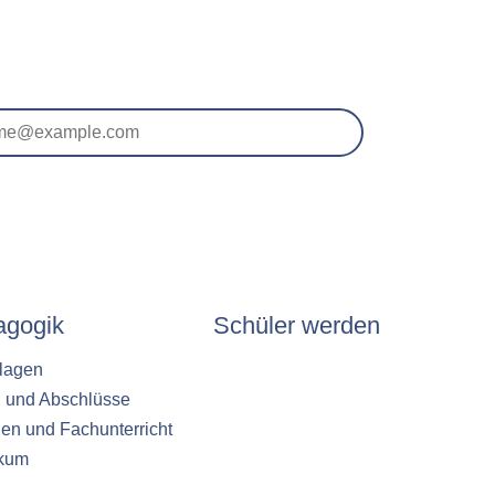
agogik
Schüler werden
lagen
n und Abschlüsse
en und Fachunterricht
ikum