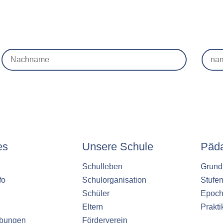
es
Unsere Schule
Päd
Schulleben
Grund
fo
Schulorganisation
Stufe
Schüler
Epoch
Eltern
Prakt
ibungen
Förderverein