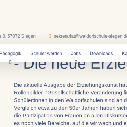
03.06.2026
e 3, 57072 Siegen
sekretariat@waldorfschule-siegen.d
weiblich männli
Pädagogik
Schüler werden
Jobs
Downloads
Ka
- Die neue Erzi
Die aktuelle Ausgabe der Erziehungskunst ha
Rollenbilder. "Gesellschaftliche Veränderung f
Schüler:innen in den Waldorfschulen sind an d
Vergleich etwa zu den 50er Jahren haben sich 
die Partizipation von Frauen an allen Diskurse
es noch viele Bereiche, auf die wir wach un