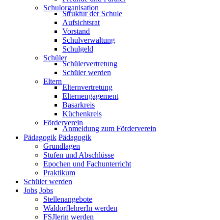
Schulorganisation
Struktur der Schule
Aufsichtsrat
Vorstand
Schulverwaltung
Schulgeld
Schüler
Schülervertretung
Schüler werden
Eltern
Elternvertretung
Elternengagement
Basarkreis
Küchenkreis
Förderverein
Anmeldung zum Förderverein
Pädagogik
Pädagogik
Grundlagen
Stufen und Abschlüsse
Epochen und Fachunterricht
Praktikum
Schüler werden
Jobs
Jobs
Stellenangebote
WaldorflehrerIn werden
FSJlerin werden