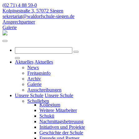
(02 71) 4 88 59-0
Kolpingstraße 3, 57072 Siegen
sekretariat@waldorfschule-siegen.de
Ansprechpartner
Galerie
Aktuelles
Aktuelles
News
Freitagsinfo
Archiv
Galerie
Ausschreibungen
Unsere Schule
Unsere Schule
Schulleben
Kollegium
Weitere Mitarbeiter
Schukü
Nachmittagsbetreuung
Initiativen und Projekte
Geschichte der Schule
Freunde und Partner