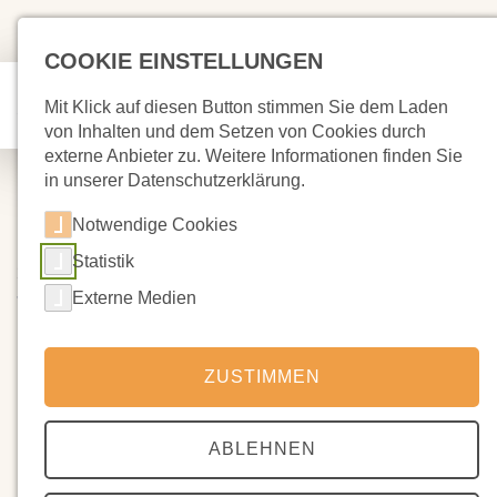
COOKIE EINSTELLUNGEN
Mit Klick auf diesen Button stimmen Sie dem Laden
von Inhalten und dem Setzen von Cookies durch
externe Anbieter zu. Weitere Informationen finden Sie
in unserer Datenschutzerklärung.
Notwendige Cookies
Statistik
28.11.2025
Willkommen zum Basar!
Externe Medien
Liebe Schulgemeinschaft!
ZUSTIMMEN
Im Schulhaus sind die Schülerinnen und Schüler jetzt weg,
nachdem sie die Tische und Stühle aus den Klassenräumen
ABLEHNEN
wieder quer durch das Gebäude getragen haben. Jetzt wird
aufgebaut, gerichtet, gesichtet und dekoriert. Denn morgen ist