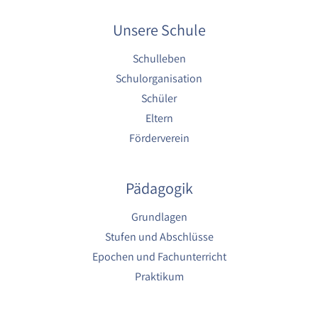
1 Jahr
Unsere Schule
YouTube
Schulleben
Name:
Schulorganisation
YouTube
Schüler
Anbieter:
Eltern
YouTube
Förderverein
Zweck:
YouTube dienen der Erfassung von
Pädagogik
Benutzerinteraktionen mit eingebetteten
Videos sowie der Bereitstellung von
Analysen zur Verbesserung der Videoqualität
Grundlagen
und Benutzererfahrung.
Stufen und Abschlüsse
Cookie Laufzeit:
Epochen und Fachunterricht
6 Monate
Praktikum