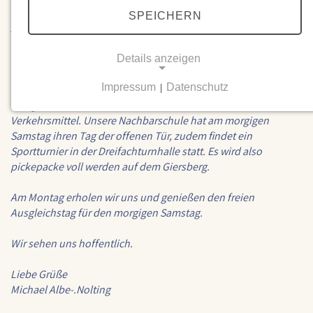
unser Basar - wie immer ein Ort der Begegnung, des
SPEICHERN
Austausches, des Kennenlernens und auch, um das ein oder
andere nützliche Geschenk noch zu erwerben. Seien Sie
herzlich willkommen.
Details anzeigen
Impressum
Datenschutz
|
Bitte bilden Sie für die Anreise zum Basar unbedingt
NOTWENDIGE COOKIES
Fahrgemeinschaften oder nutzen Sie die öffentlichen
Verkehrsmittel. Unsere Nachbarschule hat am morgigen
Notwendige Cookies ermöglichen grundlegende
Samstag ihren Tag der offenen Tür, zudem findet ein
Funktionen und sind für die einwandfreie Funktion
Sportturnier in der Dreifachturnhalle statt. Es wird also
der Website erforderlich.
pickepacke voll werden auf dem Giersberg.
Einverständnis-Cookie
Am Montag erholen wir uns und genießen den freien
Ausgleichstag für den morgigen Samstag.
Name:
cookie_consent
Wir sehen uns hoffentlich.
Zweck:
Dieser Cookie speichert die ausgewählten
Liebe Grüße
Einverständnis-Optionen des Benutzers
Michael Albe-.Nolting
Cookie Laufzeit: