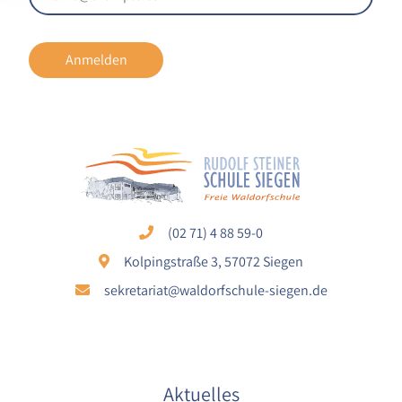
Cookie Laufzeit:
1 Jahr
Anmelden
EXTERNE MEDIEN
Um Inhalte von externen Plattformen anzeigen zu
können, werden von diesen externen Medien
Cookies gesetzt.
Nextcloud Kalender
(02 71) 4 88 59-0
Name:
Kolpingstraße 3, 57072 Siegen
nextcloud
sekretariat@waldorfschule-siegen.de
Zweck:
Dieser Cookie speichert die ausgewählten
Einverständnis-Optionen des Benutzers für
das Laden des Nextcloud-Kalenders
Cookie Laufzeit:
Aktuelles