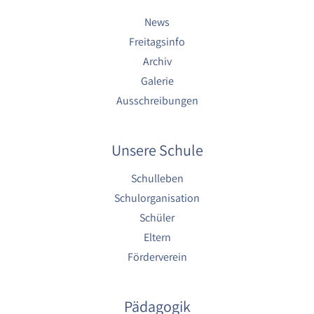
1 Jahr
News
Freitagsinfo
YouTube
Archiv
Name:
Galerie
YouTube
Ausschreibungen
Anbieter:
YouTube
Unsere Schule
Zweck:
YouTube dienen der Erfassung von
Schulleben
Benutzerinteraktionen mit eingebetteten
Schulorganisation
Videos sowie der Bereitstellung von
Analysen zur Verbesserung der Videoqualität
Schüler
und Benutzererfahrung.
Eltern
Cookie Laufzeit:
Förderverein
6 Monate
Pädagogik