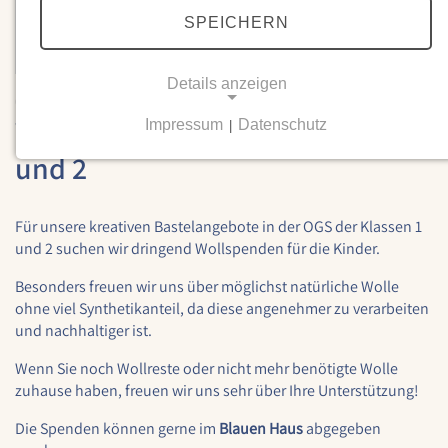
SPEICHERN
Details anzeigen
03.06.2026
Wolle für die OGS der Klassen 1
Impressum
Datenschutz
|
NOTWENDIGE COOKIES
und 2
Notwendige Cookies ermöglichen grundlegende
Funktionen und sind für die einwandfreie Funktion
der Website erforderlich.
Für unsere kreativen Bastelangebote in der OGS der Klassen 1
und 2 suchen wir dringend Wollspenden für die Kinder.
Einverständnis-Cookie
Besonders freuen wir uns über möglichst natürliche Wolle
Name:
ohne viel Synthetikanteil, da diese angenehmer zu verarbeiten
cookie_consent
und nachhaltiger ist.
Zweck:
Wenn Sie noch Wollreste oder nicht mehr benötigte Wolle
Dieser Cookie speichert die ausgewählten
zuhause haben, freuen wir uns sehr über Ihre Unterstützung!
Einverständnis-Optionen des Benutzers
Die Spenden können gerne im
Blauen Haus
abgegeben
Cookie Laufzeit: