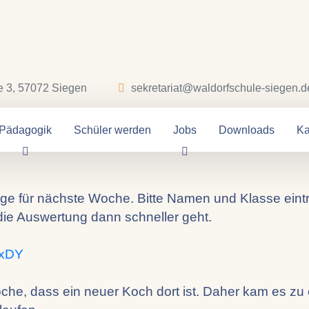
e 3, 57072 Siegen
sekretariat@waldorfschule-siegen.d
sen 15.-19.09.20
Pädagogik
Schüler werden
Jobs
Downloads
Ka
e für nächste Woche. Bitte Namen und Klasse eintra
 die Auswertung dann schneller geht.
FxDY
he, dass ein neuer Koch dort ist. Daher kam es zu 