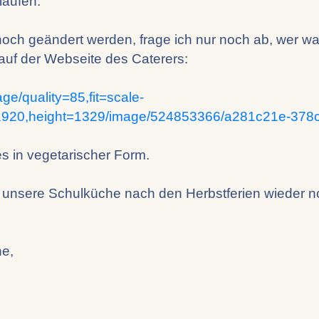
laufen.
noch geändert werden, frage ich nur noch ab, wer w
n auf der Webseite des Caterers:
ge/quality=85,fit=scale-
h=1920,height=1329/image/524853366/a281c21e-37
s in vegetarischer Form.
sere Schulküche nach den Herbstferien wieder norma
he,