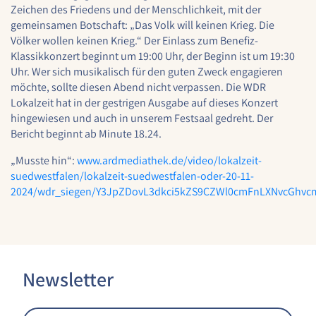
Zeichen des Friedens und der Menschlichkeit, mit der
Cookie Laufzeit:
gemeinsamen Botschaft: „Das Volk will keinen Krieg. Die
1 Jahr
Völker wollen keinen Krieg.“ Der Einlass zum Benefiz-
Klassikkonzert beginnt um 19:00 Uhr, der Beginn ist um 19:30
Uhr. Wer sich musikalisch für den guten Zweck engagieren
möchte, sollte diesen Abend nicht verpassen. Die WDR
EXTERNE MEDIEN
Lokalzeit hat in der gestrigen Ausgabe auf dieses Konzert
Um Inhalte von externen Plattformen anzeigen zu
hingewiesen und auch in unserem Festsaal gedreht. Der
können, werden von diesen externen Medien
Bericht beginnt ab Minute 18.24.
Cookies gesetzt.
„Musste hin“:
www.ardmediathek.de/video/lokalzeit-
suedwestfalen/lokalzeit-suedwestfalen-oder-20-11-
Nextcloud Kalender
2024/wdr_siegen/Y3JpZDovL3dkci5kZS9CZWl0cmFnLXNvcGhv
Name:
nextcloud
Zweck:
Dieser Cookie speichert die ausgewählten
Newsletter
Einverständnis-Optionen des Benutzers für
das Laden des Nextcloud-Kalenders
Cookie Laufzeit: