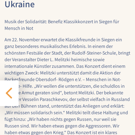
Cookie Laufzeit:
Ukraine
1 Jahr
Musik der Solidarität: Benefiz Klassikkonzert in Siegen für
Mensch in Not
STATISTIK
Am 22. November erwartet die Klassikfreunde in Siegen ein
Statistik Cookies erfassen Informationen anonym.
ganz besonderes musikalisches Erlebnis. In einem der
Diese Informationen helfen uns zu verstehen, wie
schönsten Festsäle der Stadt, der Rudolf-Steiner-Schule, bringt
unsere Besucher unsere Website nutzen.
der Veranstalter Dieter L. Melitzki heimische sowie
internationale Künstler zusammen. Das Konzert dient einem
Google Analytics
wichtigen Zweck: Melitzki unterstützt damit die Aktion der
Backesfreunde Obersdorf- Rödgen e.V. – Menschen in Not-
Name:
google_analytics
Ukraine- Hilfe. „Wir wollen die unterstützen, die schuldlos in
höchste Armut geraten sind“, betont Melitzki. Der bekannte
Anbieter:
Künstler Vesselin Paraschkevov, der selbst vielfach in Russland
Google LLC
auf den Bühnen stand, unterstützt das Anliegen und erklärt:
„Wir müssen solidarisch sein.“ Melitzki teilt diese Haltung und
Zweck:
fügt hinzu: „Wir haben nichts gegen Russen, nur weil sie
Sammelt anonymisierte Daten für die
Russen sind. Wir haben etwas gegen die Aggressoren. Wir
Website-Analyse und kontinuierliche
haben etwas gegen den Krieg.“ Das Konzert ist ein klares
Verbesserung der Benutzererfahrung.