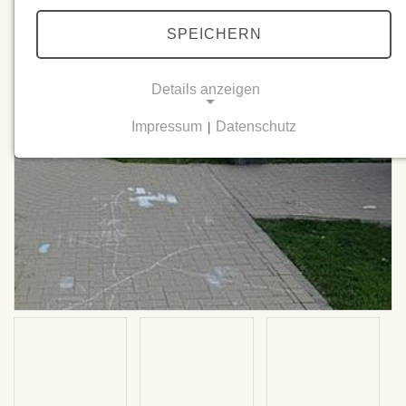
SPEICHERN
Details anzeigen
Impressum
Datenschutz
|
NOTWENDIGE COOKIES
Notwendige Cookies ermöglichen grundlegende
Funktionen und sind für die einwandfreie Funktion
der Website erforderlich.
Einverständnis-Cookie
Name:
cookie_consent
Zweck:
Dieser Cookie speichert die ausgewählten
Einverständnis-Optionen des Benutzers