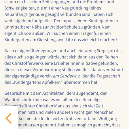
schon ein bisschen Zeit vergangen und die Probleme und
Schwierigkeiten, die mit einer Neugründung (eines
Cookie Laufzeit:
Neuanfangs genauer gesagt) verbunden sind, haben sich
1 Jahr
weitestgehend aufgelöst. Der Impuls, einen Kindergarten in
unmittelbarer Nähe zur Waldorfschule zu gründen, kam
eigentlich von außen. Wir suchen einen Träger für einen
EXTERNE MEDIEN
Kindergarten am Giersberg, wollt ihr das vielleicht machen?
Um Inhalte von externen Plattformen anzeigen zu
Nach einigen Überlegungen und auch ein wenig Sorge, ob das
können, werden von diesen externen Medien
alles auch so gelingen würde, hat sich dann aus den Reihen
Cookies gesetzt.
des Christofferwerks eine Erzieherinneninitiative gefunden,
die sich dieser Verantwortung stellen wollte – daraus entstand
Nextcloud Kalender
der eigenständige Verein
am Sender e.V.,
der die Trägerschaft
des „Kindergartens Apfelkern“ übernommen hat.
Name:
nextcloud
Gespräche mit dem Architekten, dem Jugendamt, der
Waldorfschule (hier war es vor allem der ehemalige
Zweck:
Geschäftsführer Christian Manzius, der sich viel Zeit
Dieser Cookie speichert die ausgewählten
genommen hat) und vielen anderen wichtigen Menschen,
Einverständnis-Optionen des Benutzers für
explizit sei hier der leider viel zu früh verstorbene Wolfgang
das Laden des Nextcloud-Kalenders
Saßmannshausen genannt, haben es möglich gemacht, dass
Cookie Laufzeit: