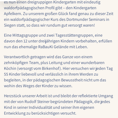
es nun einen dreigruppigen Kindergarten mit eindeutig
1 Jahr
waldorfpädagogischen Profil gibt – den Kindergarten
Apfelkern. Zu unserem großen Glück fand genau zu dieser Zeit
ein waldorfpädagogischer Kurs des Dortmunder Seminars in
YouTube
Siegen statt, so dass wir rundum gut versorgt waren!
Name:
Eine Mittagsgruppe und zwei Tagesstättengruppen, eine
YouTube
davon den 12 unter dreijährigen Kindern vorbehalten, erfüllen
nun das ehemalige RaBauKi Gelände mit Leben.
Anbieter:
YouTube
Verantwortlich getragen wird das Ganze von einem
zehnköpfigen Team, plus Leitung und einer wunderbaren
Zweck:
Köchin (versorgt vom Birkenhof). Hier versuchen wir jeden Tag
YouTube dienen der Erfassung von
Benutzerinteraktionen mit eingebetteten
55 Kinder liebevoll und verlässlich in ihrem Werden zu
Videos sowie der Bereitstellung von
begleiten, in der pädagogischen Bewusstheit nicht um das
Analysen zur Verbesserung der Videoqualität
wohin des Weges der Kinder zu wissen.
und Benutzererfahrung.
Herzstück unserer Arbeit ist und bleibt der reflektierte Umgang
Cookie Laufzeit:
mit der von Rudolf Steiner begründeten Pädagogik, die jedes
6 Monate
Kind in seiner Individualität und seiner ihm eigenen
Entwicklung zu berücksichtigen versucht.