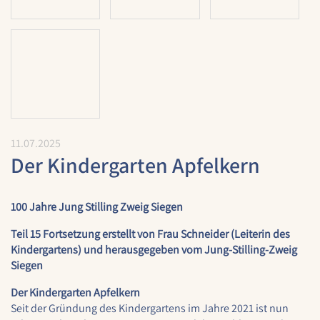
Cookie Laufzeit:
1 Jahr
STATISTIK
Statistik Cookies erfassen Informationen anonym.
Diese Informationen helfen uns zu verstehen, wie
unsere Besucher unsere Website nutzen.
11.07.2025
Der Kindergarten Apfelkern
Google Analytics
Name:
google_analytics
100 Jahre Jung Stilling Zweig Siegen
Teil 15 Fortsetzung erstellt von Frau Schneider (Leiterin des
Anbieter:
Google LLC
Kindergartens) und herausgegeben vom Jung-Stilling-Zweig
Siegen
Zweck:
Sammelt anonymisierte Daten für die
Der Kindergarten Apfelkern
Website-Analyse und kontinuierliche
Seit der Gründung des Kindergartens im Jahre 2021 ist nun
Verbesserung der Benutzererfahrung.