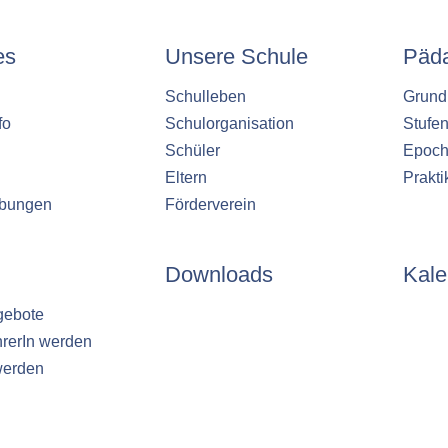
es
Unsere Schule
Päd
Schulleben
Grund
fo
Schulorganisation
Stufe
Schüler
Epoch
Eltern
Prakt
ibungen
Förderverein
Downloads
Kale
gebote
hrerIn werden
werden