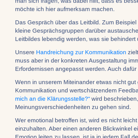
man sich fragen, was dabei hilft, dass es besse
möchte ich hier aufmerksam machen.
Das Gespräch über das Leitbild. Zum Beispiel
kleine Gesprächsgruppen darüber austausche
Leitbildes lebendig werden, was sie behindert 
Unsere
Handreichung zur Kommunikation
ziel
muss aber in der konkreten Ausgestaltung imm
Erfordernissen angepasst werden. Auch dafür 
Wenn in unserem Miteinander etwas nicht gut ge
Kommunikation und wertschätzendem Feedba
mich an die Klärungsstelle?“
wird beschrieben,
Meinungsverschiedenheiten zu gehen sind.
Wer emotional betroffen ist, wird es nicht leic
einzuhalten. Aber einen anderen Blickwinkel 
Emotion leiten zu lassen, ist ja in jedem Fall 