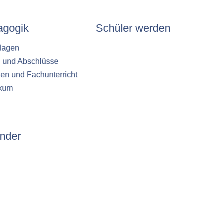
agogik
Schüler werden
lagen
n und Abschlüsse
en und Fachunterricht
ikum
nder